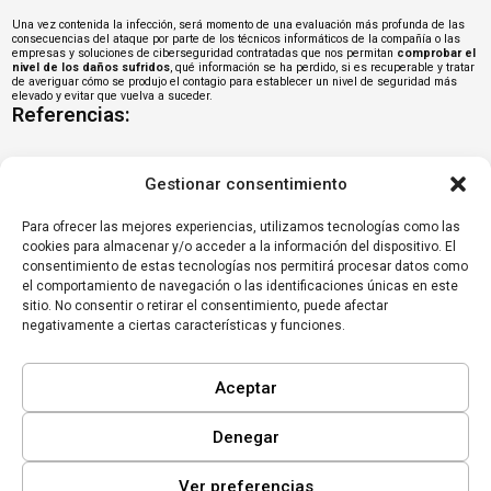
Una vez contenida la infección, será momento de una evaluación más profunda de las
consecuencias del ataque por parte de los técnicos informáticos de la compañía o las
empresas y soluciones de ciberseguridad contratadas que nos permitan
comprobar el
nivel de los daños sufridos
, qué información se ha perdido, si es recuperable y tratar
de averiguar cómo se produjo el contagio para establecer un nivel de seguridad más
elevado y evitar que vuelva a suceder.
Referencias:
Wikipedia:
Ransomware
Gestionar consentimiento
Securelist:
IT threat evolution in Q1 2016
Panda Security:
Oleada de Ransomware simulando
Para ofrecer las mejores experiencias, utilizamos tecnologías como las
cookies para almacenar y/o acceder a la información del dispositivo. El
ser Correos
consentimiento de estas tecnologías nos permitirá procesar datos como
CCN-CERT
Informe de Amenazas CCN-CERT IA-
el comportamiento de navegación o las identificaciones únicas en este
01/16
sitio. No consentir o retirar el consentimiento, puede afectar
negativamente a ciertas características y funciones.
Aceptar
Denegar
Ver preferencias