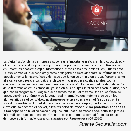
La digitalización de las empresas supone una importante mejora en la productividad y
eficiencia de nuestros procesos, pero abre la puerta a nuevos riesgos. El Ransomware
es uno de los tipos de ataque informático que más está creciendo en los últimos años.
Te explicamos en qué consiste y cómo protegerte de esta amenazaLa información es
probablemente lo más valioso y delicado que tenemos en una empresa. Perder o poner
al alcance de otros ciertos datos, archivos o informaciones confidenciales podría
conllevar consecuencias pésimas para la organización.La necesidad de digitalización
de la información de la compañía, ya sea en sus equipos informáticos o en la nube, hace
que nos expongamos a riesgos que debemos reducir al máximo.Uno de los focos de
preocupación en el ámbito de la seguridad informática que más ha crecido en los
últimos años es el conocido como
Ransomware
, que consiste en el
‘secuestro’ de
nuestros archivos
. El método más habitual es el de encriptar, mediante un cifrado o
clave que solo conoce el hacker, nuestros datos de modo que
no podemos acceder a
ellos
dejando en muchos casos el equipo inutilizado. Como todo secuestro, los piratas
informáticos responsables pedirán un rescate para que la compañía pueda recuperar
de nuevo su información
Usuarios atacados por Ransomware (Q1 2016)
Fuente
Securelist.com