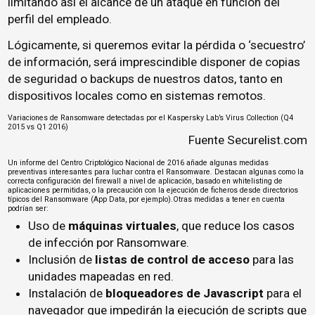
limitando así el alcance de un ataque en función del
perfil del empleado.
Lógicamente, si queremos evitar la pérdida o ‘secuestro’
de información, será imprescindible disponer de copias
de seguridad o backups de nuestros datos, tanto en
dispositivos locales como en sistemas remotos.
Variaciones de Ransomware detectadas por el Kaspersky Lab’s Virus Collection (Q4
2015 vs Q1 2016)
Fuente
Securelist.com
Un
informe del Centro Criptológico Nacional de 2016
añade algunas medidas
preventivas interesantes para luchar contra el Ransomware. Destacan algunas como la
correcta configuración del firewall a nivel de aplicación, basado en whitelisting de
aplicaciones permitidas, o la precaución con la ejecución de ficheros desde directorios
típicos del Ransomware (App Data, por ejemplo).Otras medidas a tener en cuenta
podrían ser:
Uso de
máquinas virtuales
, que reduce los casos
de infección por Ransomware.
Inclusión de
listas de control de acceso
para las
unidades mapeadas en red.
Instalación de
bloqueadores de Javascript
para el
navegador que impedirán la ejecución de scripts que