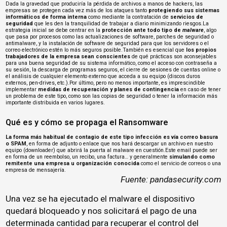
Dada la gravedad que produciría la pérdida de archivos a manos de hackers, las
empresas se protegen cada vez más de los ataques tanto
protegiendo sus sistemas
informáticos de forma interna
como mediante la contratación de
servicios de
seguridad
que les den la tranquilidad de trabajar a diario minimizando riesgos.La
estrategia inicial se debe centrar en la
protección ante todo tipo de
malware
, algo
que pasa por procesos como las actualizaciones de software, parches de seguridad o
antimalware, y la instalación de software de seguridad para que los servidores o el
correo electrónico estén lo más seguros posible.También es esencial que
los propios
trabajadores de la empresa sean conscientes
de qué prácticas son aconsejables
para una buena seguridad de su sistema informático, como el acceso con contraseña a
su sesión, la descarga de programas seguros, el cierre de sesiones de cuentas online o
el análisis de cualquier elemento externo que acceda a su equipo (discos duros
externos, pen-drives, etc.).Por último, pero no menos importante, es imprescindible
implementar
medidas de recuperación y planes de contingencia
en caso de tener
un problema de este tipo, como son las copias de seguridad o tener la información más
importante distribuida en varios lugares.
Qué es y cómo se propaga el Ransomware
La forma más habitual de contagio de este tipo infección es vía correo basura
o SPAM
, en forma de adjunto o enlace que nos hará descargar un archivo en nuestro
equipo (downloader) que abrirá la puerta al malware en cuestión.Este email puede ser
en forma de un reembolso, un recibo, una factura… y generalmente
simulando como
remitente una empresa u organización conocida
como el servicio de correos o una
empresa de mensajería.
Fuente:
pandasecurity.com
Una vez se ha ejecutado el malware el dispositivo
quedará bloqueado y nos solicitará el pago de una
determinada cantidad para recuperar el control del