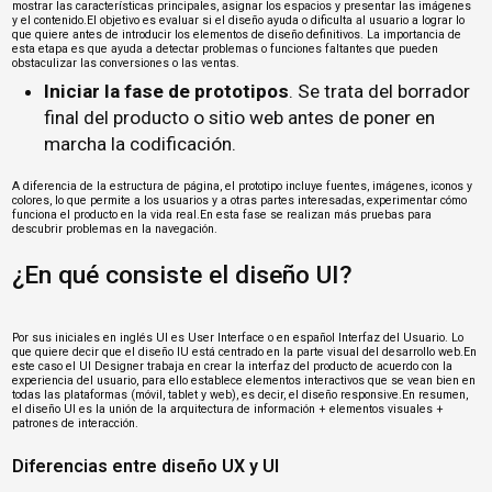
mostrar las características principales, asignar los espacios y presentar las imágenes
y el contenido.El objetivo es evaluar si el diseño ayuda o dificulta al usuario a lograr lo
que quiere antes de introducir los elementos de diseño definitivos. La importancia de
esta etapa es que ayuda a detectar problemas o funciones faltantes que pueden
obstaculizar las conversiones o las ventas.
Iniciar la fase de prototipos
. Se trata del borrador
final del producto o sitio web antes de poner en
marcha la codificación.
A diferencia de la estructura de página, el prototipo incluye fuentes, imágenes, iconos y
colores, lo que permite a los usuarios y a otras partes interesadas, experimentar cómo
funciona el producto en la vida real.En esta fase se realizan más pruebas para
descubrir problemas en la navegación.
¿En qué consiste el diseño UI?
Por sus iniciales en inglés UI es User Interface o en español Interfaz del Usuario. Lo
que quiere decir que el diseño IU está centrado en la parte visual del desarrollo web.En
este caso el UI Designer trabaja en crear la interfaz del producto de acuerdo con la
experiencia del usuario, para ello establece elementos interactivos que se vean bien en
todas las plataformas (móvil, tablet y web), es decir, el diseño responsive.En resumen,
el diseño UI es la unión de la arquitectura de información + elementos visuales +
patrones de interacción.
Diferencias entre diseño UX y UI