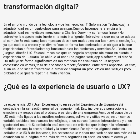
transformación digital?
En el amplio mundo de la tecnología y de los negocios IT (Information Technology) la
adaptabilidad es un punto clave para avanzar.Cuando hacemos referencia a la
adaptabilidad es inevitable mencionar a Charles Darwin y su famosa frase «No
sobrevive la especie más fuerte ni la más inteligente. Sobrevive la que mejor se adapta
al cambio»En este caso, las empresas deben ser maleables con las nuevas tecnologías,
ya que cada día crecen y se diversifican de forma tan acelerada que obligan a buscar
experiencias diferenciadoras y funcionales en los productos y servicios.Aquí entra en
juego el diseño UX. Es casi imposible que un negocio prospere sin tomar en cuenta la
experiencia del usuario.De ahí que al usar una página web, app o software, el diseño
UX influye de forma significativa en las métricas más valiosas de un negocio:
conversión en ventas, tasa de abandono o rebote, fidelidad, entre otros aspectos.Por esto,
si un usuario siente frustración al tratar de comprar un producto en una web, es poco
probable que quiera repetir la mala vivencia.
¿Qué es la experiencia de usuario o UX?
La experiencia UX (User Experience) o en español Experiencia de Usuario está
centrada en la sensación general del usuario final. Esto incluye sus percepciones,
emociones y respuestas al producto o servicio de una empresa.Aunque el concepto de
UX está más ligado a los móviles, ordenadores, software y sitios webs, es un campo
variable debido a los avances tecnológicos, a los nuevos tipos de interacciones y a los
gustos del usuario.Su definición está centrada en criterios que incluyen lo referente a
facilidad de uso, la accesibilidad y la conveniencia.Por ejemplo, algunos estudios
señalan que 53 % de las veces, las personas que visitan una web desde sus móviles la
abandonan si la página tarda más de tres segundos en abrir.Los consumidores ya