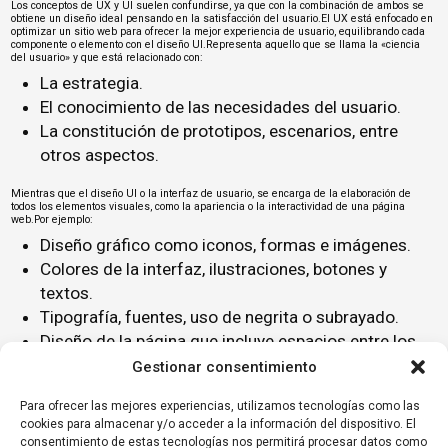
Los conceptos de UX y UI suelen confundirse, ya que con la combinación de ambos se
obtiene un diseño ideal pensando en la satisfacción del usuario.El UX está enfocado en
optimizar un sitio web para ofrecer la mejor experiencia de usuario, equilibrando cada
componente o elemento con el diseño UI.Representa aquello que se llama la «ciencia
del usuario» y que está relacionado con:
La estrategia.
El conocimiento de las necesidades del usuario.
La constitución de prototipos, escenarios, entre
otros aspectos.
Mientras que el diseño UI o la interfaz de usuario, se encarga de la elaboración de
todos los elementos visuales, como la apariencia o la interactividad de una página
web.Por ejemplo:
Diseño gráfico como iconos, formas e imágenes.
Colores de la interfaz, ilustraciones, botones y
textos.
Tipografía, fuentes, uso de negrita o subrayado.
Diseño de la página que incluye espacios entre los
bloques, y cantidad de elementos en la interfaz
Gestionar consentimiento
gráfica.
Para ofrecer las mejores experiencias, utilizamos tecnologías como las
cookies para almacenar y/o acceder a la información del dispositivo. El
Pues bien, comparar UX y UI es casi similar a comprar naranjas y limones.Para el
diseño de la interfaz de usuario se requiere creatividad e innovación y para la UX es
consentimiento de estas tecnologías nos permitirá procesar datos como