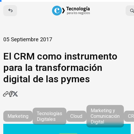
Skip
to
content
05 Septiembre 2017
El CRM como instrumento
para la transformación
digital de las pymes
Marketing y
Tecnologías
Marketing
Cloud
Comunicación
C
Digitales
Digital