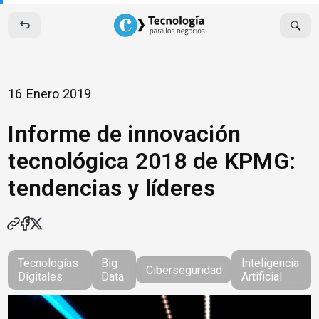
Skip
to
content
16 Enero 2019
Informe de innovación
tecnológica 2018 de KPMG:
tendencias y líderes
Tecnologías
Big
Inteligencia
Ciberseguridad
Digitales
Data
Artificial