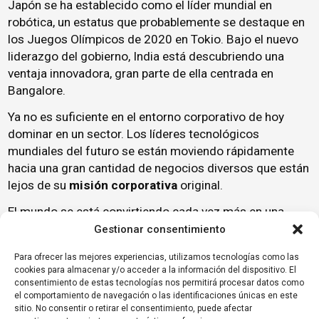
Japón se ha establecido como el líder mundial en
robótica, un estatus que probablemente se destaque en
los Juegos Olímpicos de 2020 en Tokio. Bajo el nuevo
liderazgo del gobierno, India está descubriendo una
ventaja innovadora, gran parte de ella centrada en
Bangalore.
Ya no es suficiente en el entorno corporativo de hoy
dominar en un sector. Los líderes tecnológicos
mundiales del futuro se están moviendo rápidamente
hacia una gran cantidad de negocios diversos que están
lejos de su
misión corporativa
original.
El mundo se está convirtiendo cada vez más en una
mezcla mágica de
tecnologías emergentes
que está
Gestionar consentimiento
revolucionando la forma en que vivimos y trabajamos.
Para ofrecer las mejores experiencias, utilizamos tecnologías como las
Maniobrar a través de este laberinto de avances y
cookies para almacenar y/o acceder a la información del dispositivo. El
mantenerse a la vanguardia continuará desafiando a la
consentimiento de estas tecnologías nos permitirá procesar datos como
próxima generación de líderes mundiales.Fuente
el comportamiento de navegación o las identificaciones únicas en este
sitio. No consentir o retirar el consentimiento, puede afectar
Informe de innovación tecnológica 2018 de KPMG