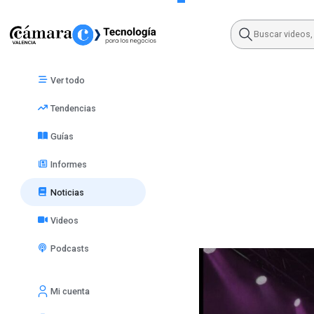
Skip
to
content
Ver todo
Tendencias
Guías
Informes
Noticias
Videos
Podcasts
Mi cuenta