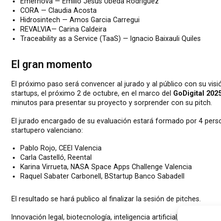
Emernova — Emilio Jesús Úbeda Rodríguez
CORA — Claudia Acosta
Hidrosintech — Amos Garcia Carregui
REVALVIA— Carina Caldeira
Traceability as a Service (TaaS) — Ignacio Baixauli Quiles
El gran momento
El próximo paso será convencer al jurado y al público con su visi
startups, el próximo 2 de octubre, en el marco del
GoDigital 202
minutos para presentar su proyecto y sorprender con su pitch.
El jurado encargado de su evaluación estará formado por 4 pers
startupero valenciano:
Pablo Rojo, CEEI Valencia
Carla Castelló, Reental
Karina Virrueta, NASA Space Apps Challenge Valencia
Raquel Sabater Carbonell, BStartup Banco Sabadell
El resultado se hará publico al finalizar la sesión de pitches.
Innovación legal, biotecnología, inteligencia artificial, robótica, so