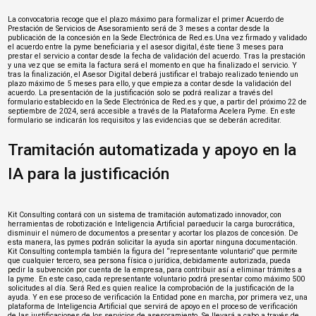
La convocatoria recoge que el plazo máximo para formalizar el primer Acuerdo de
Prestación de Servicios de Asesoramiento será de 3 meses a contar desde la
publicación de la concesión en la Sede Electrónica de Red.es.Una vez firmado y validado
el acuerdo entre la pyme beneficiaria y el asesor digital, éste tiene 3 meses para
prestar el servicio a contar desde la fecha de validación del acuerdo. Tras la prestación
y una vez que se emita la factura será el momento en que ha finalizado el servicio. Y
tras la finalización, el Asesor Digital deberá justificar el trabajo realizado teniendo un
plazo máximo de 5 meses para ello, y que empieza a contar desde la validación del
acuerdo. La presentación de la justificación solo se podrá realizar a través del
formulario establecido en la Sede Electrónica de Red.es y que, a partir del próximo 22 de
septiembre de 2024, será accesible a través de la Plataforma Acelera Pyme. En este
formulario se indicarán los requisitos y las evidencias que se deberán acreditar.
Tramitación automatizada y apoyo en la
IA para la justificación
Kit Consulting contará con un sistema de tramitación automatizado innovador, con
herramientas de robotización e Inteligencia Artificial paraeducir la carga burocrática,
disminuir el número de documentos a presentar y acortar los plazos de concesión. De
esta manera, las pymes podrán solicitar la ayuda sin aportar ninguna documentación.
Kit Consulting contempla también la figura del “representante voluntario” que permite
que cualquier tercero, sea persona física o jurídica, debidamente autorizada, pueda
pedir la subvención por cuenta de la empresa, para contribuir así a eliminar trámites a
la pyme. En este caso, cada representante voluntario podrá presentar como máximo 500
solicitudes al día. Será Red.es quien realice la comprobación de la justificación de la
ayuda. Y en ese proceso de verificación la Entidad pone en marcha, por primera vez, una
plataforma de Inteligencia Artificial que servirá de apoyo en el proceso de verificación
de las justificaciones de los servicios de asesoramiento. Se llevará a cabo a través de