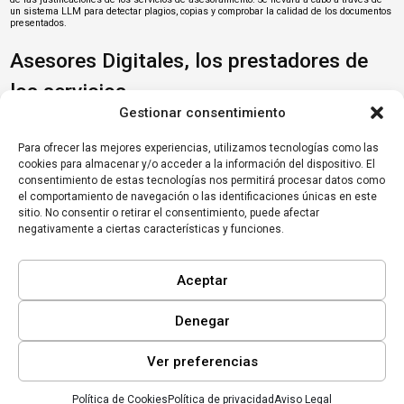
un sistema LLM para detectar plagios, copias y comprobar la calidad de los documentos
presentados.
Asesores Digitales, los prestadores de
los servicios
Gestionar consentimiento
Los Asesores Digitales serán los encargados de realizar el servicio de asesoramiento
Para ofrecer las mejores experiencias, utilizamos tecnologías como las
elegido por la pyme y de guiarla en los siguientes pasos que debe dar en su proceso de
cookies para almacenar y/o acceder a la información del dispositivo. El
digitalización. Durante toda la vigencia del programa estará abierto el plazo de
adhesión como Asesor Digital. Para serlo, las empresas interesadas deberán haber
consentimiento de estas tecnologías nos permitirá procesar datos como
facturado al menos 100.000 euros en el ejercicio anterior o tener una media de ingresos
el comportamiento de navegación o las identificaciones únicas en este
superior a este umbral en los últimos tres años, entre otros requisitos que pueden
sitio. No consentir o retirar el consentimiento, puede afectar
consultar en las bases reguladoras del Programa, y en el Anuncio de Adhesión.
Próximamente, estará disponible el catálogo de Asesores Digitales en la web de
negativamente a ciertas características y funciones.
www.acelerapyme.es
Para más información no dudes en
contactar con nosotros
.
Aceptar
Denegar
Ver preferencias
Política de Cookies
Política de privacidad
Aviso Legal
Inicio
Mi lista
Perfil