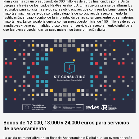
Plan y cuenta con un presupuesto de 300 millones de euros financiados por la Unión
Europea a través de los fondos NextGenerationEU. En la convocatoria se detallarán los
requisitos para solicitar las ayudas, las obligaciones que contraen los beneficiarios, los
importes máximos de ayuda por cada categoría de soluciones de asesoramiento, la
justificación, el pago y control de la implantación de las soluciones, entre otras materias
importantes. La convocatoria cuenta con un presupuesto inicial de 150 millones de euros
ampliables y tiene por finalidad proporcionar un servicio de asesoramiento digital para
que las pymes puedan dar un paso más en su transformación digital.
Bonos de 12.000, 18.000 y 24.000 euros para servicios
de asesoramiento
La ayuda se materializa en un Bono de Asesoramiento Digital que las pymes deberán