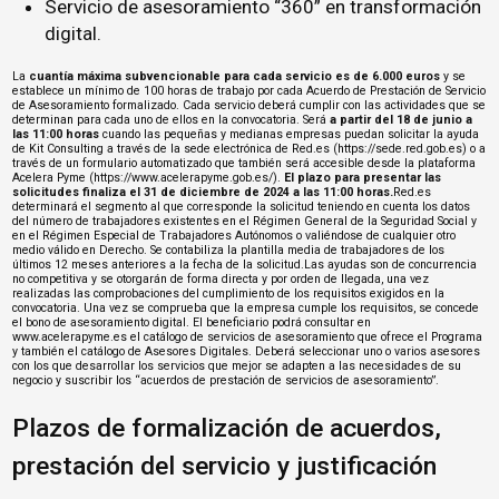
Servicio de asesoramiento “360” en transformación
digital.
La
cuantía máxima subvencionable para cada servicio es de 6.000 euros
y se
establece un mínimo de 100 horas de trabajo por cada Acuerdo de Prestación de Servicio
de Asesoramiento formalizado. Cada servicio deberá cumplir con las actividades que se
determinan para cada uno de ellos en la convocatoria. Será
a partir del 18 de junio a
las 11:00 horas
cuando las pequeñas y medianas empresas puedan solicitar la ayuda
de Kit Consulting a través de la sede electrónica de Red.es (
https://sede.red.gob.es
) o a
través de un formulario automatizado que también será accesible desde la plataforma
Acelera Pyme (
https://www.acelerapyme.gob.es/
).
El plazo para presentar las
solicitudes finaliza el 31 de diciembre de 2024 a las 11:00 horas.
Red.es
determinará el segmento al que corresponde la solicitud teniendo en cuenta los datos
del número de trabajadores existentes en el Régimen General de la Seguridad Social y
en el Régimen Especial de Trabajadores Autónomos o valiéndose de cualquier otro
medio válido en Derecho. Se contabiliza la plantilla media de trabajadores de los
últimos 12 meses anteriores a la fecha de la solicitud.Las ayudas son de concurrencia
no competitiva y se otorgarán de forma directa y por orden de llegada, una vez
realizadas las comprobaciones del cumplimiento de los requisitos exigidos en la
convocatoria. Una vez se comprueba que la empresa cumple los requisitos, se concede
el bono de asesoramiento digital. El beneficiario podrá consultar en
www.acelerapyme.es el catálogo de servicios de asesoramiento que ofrece el Programa
y también el catálogo de Asesores Digitales. Deberá seleccionar uno o varios asesores
con los que desarrollar los servicios que mejor se adapten a las necesidades de su
negocio y suscribir los “acuerdos de prestación de servicios de asesoramiento”.
Plazos de formalización de acuerdos,
prestación del servicio y justificación