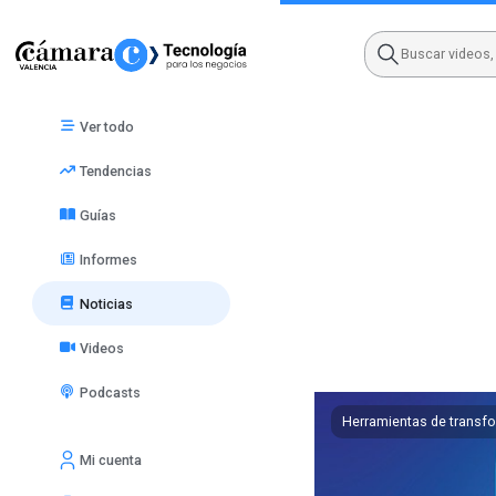
Skip
to
content
Ver todo
Tendencias
Guías
Informes
Noticias
Videos
Podcasts
Herramientas de transf
Mi cuenta