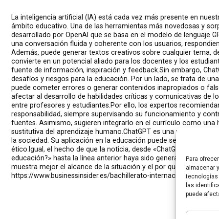
La inteligencia artificial (IA) está cada vez más presente en nuest
ámbito educativo.
Una de las herramientas más novedosas y sor
desarrollado por OpenAI que se basa en el modelo de lenguaje G
una conversación fluida y coherente con los usuarios, respondien
Además, puede generar textos creativos sobre cualquier tema, de
convierte en un potencial aliado para los docentes y los estudia
fuente de información, inspiración y feedback.Sin embargo, Cha
desafíos y riesgos para la educación. Por un lado, se trata de un
puede cometer errores o generar contenidos inapropiados o falso
afectar al desarrollo de habilidades críticas y comunicativas de l
entre profesores y estudiantes.
Por ello, los expertos recomiend
responsabilidad, siempre supervisando su funcionamiento y cont
fuentes
. Asimismo, sugieren integrarlo en el currículo como un
sustitutiva del aprendizaje humano.ChatGPT es una muestra más 
la sociedad. Su aplicación en la educación puede ser beneficiosa
ético.Igual, el hecho de que la noticia, desde «ChatGPT: ¿una op
educación?» hasta la línea anterior haya sido generada por la ad
Para ofrece
muestra mejor el alcance de la situación y el por qué de este debat
almacenar y
https://www.businessinsider.es/bachillerato-internacional-abre-c
tecnologías
las identifi
puede afect