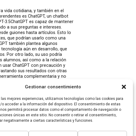
ra vida cotidiana, y también en el
prendentes es ChatGPT, un chatbot
PT-3.5
ChatGPT es capaz de mantener
do a sus preguntas e intereses.
sde guiones hasta artículos
. Esto lo
ntes, que podrían usarlo como una
tGPT también plantea algunos
a tecnología aún en desarrollo, que
s. Por otro lado, su uso podría
os alumnos, así como a la relación
an usar ChatGPT con precaución y
rastando sus resultados con otras
a herramienta complementaria y no
del avance de la IA y su impacto en
Gestionar consentimiento
 si se hace con criterio pedagógico y
ortunidad o una amenaza para la
aptación de ChatGPT para Bing,
r las mejores experiencias, utilizamos tecnologías como las cookies para
e. Noticia original:
/o acceder a la información del dispositivo. El consentimiento de estas
hatgpt-1207058
 nos permitirá procesar datos como el comportamiento de navegación o
caciones únicas en este sitio. No consentir o retirar el consentimiento,
ar negativamente a ciertas características y funciones.