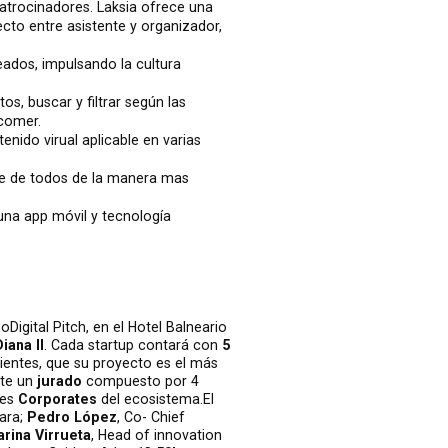
trocinadores. Laksia ofrece una
cto entre asistente y organizador,
ados, impulsando la cultura
s, buscar y filtrar según las
 comer.
enido virual aplicable en varias
ce de todos de la manera mas
una app móvil y tecnología
oDigital Pitch,
en el Hotel Balneario
iana II
. Cada startup contará con
5
lientes, que su proyecto es el más
nte un
jurado
compuesto por 4
des
Corporates
del ecosistema.El
ara;
Pedro López
, Co- Chief
arina Virrueta
, Head of innovation