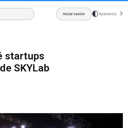
Iniciar sesión
Apariencia
é startups
g de SKYLab