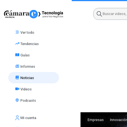
Skip
to
content
Ver todo
Tendencias
Guías
Informes
Noticias
Videos
Podcasts
Mi cuenta
Empresas
Innovació