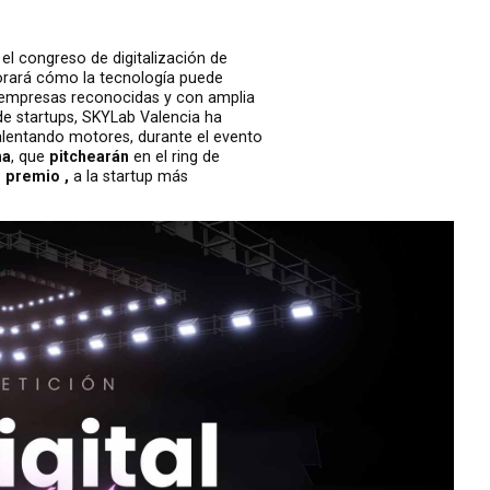
el congreso de digitalización de
orará cómo la tecnología puede
0 empresas reconocidas y con amplia
de startups,
SKYLab Valencia
ha
alentando motores, durante el evento
na
, que
pitchearán
en el ring de
ª premio ,
a la startup más