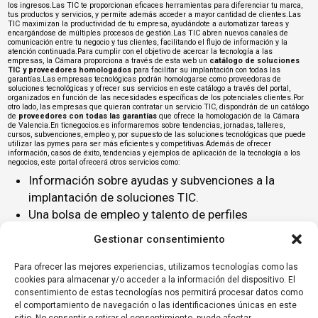
los ingresos.Las TIC te proporcionan eficaces herramientas para diferenciar tu marca,
tus productos y servicios, y permite además acceder a mayor cantidad de clientes.Las
TIC maximizan la productividad de tu empresa, ayudándote a automatizar tareas y
encargándose de múltiples procesos de gestión.Las TIC abren nuevos canales de
comunicación entre tu negocio y tus clientes, facilitando el flujo de información y la
atención continuada.Para cumplir con el objetivo de acercar la tecnología a las
empresas, la Cámara proporciona a través de esta web un
catálogo de soluciones
TIC y proveedores homologados
para facilitar su implantación con todas las
garantías.Las empresas tecnológicas podrán homologarse como proveedoras de
soluciones tecnológicas y ofrecer sus servicios en este catálogo a través del portal,
organizados en función de las necesidades específicas de los potenciales clientes.Por
otro lado, las empresas que quieran contratar un servicio TIC, dispondrán de un catálogo
de
proveedores con todas las garantías
que ofrece la homologación de la Cámara
de Valencia.En
ticnegocios.es
informaremos sobre tendencias, jornadas, talleres,
cursos, subvenciones, empleo y, por supuesto de las soluciones tecnológicas que puede
utilizar las pymes para ser más eficientes y competitivas.Además de ofrecer
información, casos de éxito,
tendencias
y ejemplos de aplicación de la tecnología a los
negocios, este portal ofrecerá otros servicios como:
Información sobre
ayudas y subvenciones
a la
implantación de soluciones TIC.
Una bolsa de
empleo y talento
de perfiles
específicos de este campo.
Gestionar consentimiento
Organización y promoción de
eventos
relacionados
con la tecnología.
Para ofrecer las mejores experiencias, utilizamos tecnologías como las
cookies para almacenar y/o acceder a la información del dispositivo. El
Cursos y formación
específica.
consentimiento de estas tecnologías nos permitirá procesar datos como
el comportamiento de navegación o las identificaciones únicas en este
Si quieres estar informado de todas las novedades de este nuevo espacio,
no te