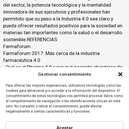
del sector, la potencia tecnológica y la mentalidad
innovadora de sus ejecutivos y profesionales han
permitido que su paso a la Industria 4.0 sea claro y
pueda ofrecer resultados positivos para la sociedad en
materias tan importantes como la salud o el desarrollo
sostenible.REFERENCIAS
Farmaforum
Farmaforum 2017: Más cerca de la industria
farmacéutica 4.0
¿Qué es el Pharma 4.0 y por qué necesita abordarse de
forma multinivel e integrada?
Gestionar consentimiento
Pharma 4.0 – time to rethink manufacturing and quality
Para ofrecer las mejores experiencias, utilizamos tecnologías como las
Industry 4.0 in the medical technology and
cookies para almacenar y/o acceder a la información del dispositivo. El
pharmaceutical industry sectors
consentimiento de estas tecnologías nos permitirá procesar datos como
Inversión del sector químico en la Industria 4.0
el comportamiento de navegación o las identificaciones únicas en este
sitio. No consentir o retirar el consentimiento, puede afectar
El Sector Químico Catalán se adapta a la Industria 4.0
negativamente a ciertas características y funciones.
Aceptar