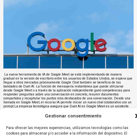
La nueva herramienta de IA de Google Meet se está implementando de manera
gradual en la versión de escritorio entre los usuarios de Estados Unidos, se espera que
llegue a otros mercados próximamente.Google Chat también se beneficia de las
bondades de Duet AI. La función de mensajería instantánea que puede utilizarse
desde Google Meet o a través de la aplicación independiente ganó competencias para
responder preguntas sobre una conversación en concreto, resumir documentos
compartidos y recapitular los puntos más destacados de una conversación. Desde una
llamada en Google Meet, el recurso IA permite iniciar un nuevo chat colaborativo con un
prompt.La empresa tecnológica asegura que Duet AI en Google Meet es un asistente
para reuniones que permite a los usuarios enfocarse en otras actividades. La big tech
garantiza que los datos que los clientes introducen en Workspace, a través de este
Gestionar consentimiento
recurso IA o cualquier otra función, no se utilizan para entrenar sus modelos
inteligentes. Más información:
https://es.wired.com/articulos/duet-ai-de-google-meet-la-
inteligencia-artificial-que-puede-sustituirte-en-engorrosas-reuniones
Para ofrecer las mejores experiencias, utilizamos tecnologías como las
cookies para almacenar y/o acceder a la información del dispositivo. El