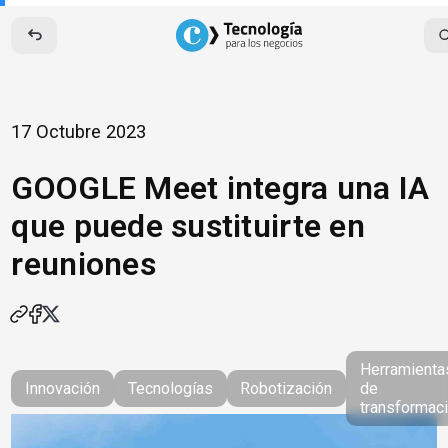
Skip
to
content
17 Octubre 2023
GOOGLE Meet integra una IA
que puede sustituirte en
reuniones
Herramienta
Innovación
Tecnologías
Robotización
de
transformac