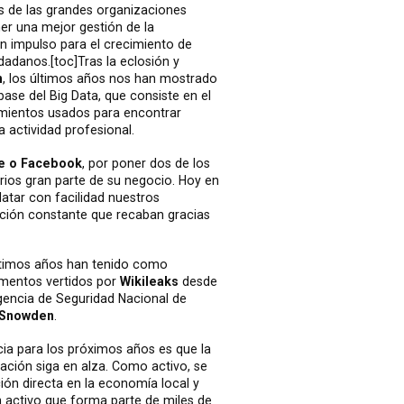
es de las grandes organizaciones
er una mejor gestión de la
n impulso para el crecimiento de
dadanos.[toc]Tras la eclosión y
n
, los últimos años nos han mostrado
ase del Big Data, que consiste en el
mientos usados para encontrar
na actividad profesional.
e o Facebook
, por poner dos de los
rios gran parte de su negocio. Hoy en
latar con facilidad nuestros
rmación constante que recaban gracias
últimos años han tenido como
umentos vertidos por
Wikileaks
desde
gencia de Seguridad Nacional de
 Snowden
.
cia para los próximos años es que la
ación siga en alza. Como activo, se
ón directa en la economía local y
 activo que forma parte de miles de