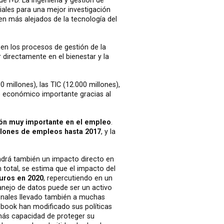
e I+D. La ingeniería y gestión de
iales para una mejor investigación
n más alejados de la tecnología del
en los procesos de gestión de la
 directamente en el bienestar y la
0 millones), las TIC (12.000 millones),
o económico importante gracias al
ión muy importante en el empleo
.
llones de empleos hasta 2017
, y la
ndrá también un impacto directo en
n total, se estima que el impacto del
euros en 2020
, repercutiendo en un
anejo de datos puede ser un activo
sonales llevado también a muchas
book han modificado sus políticas
más capacidad de proteger su