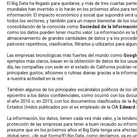
El Big Data ha llegado para quedarse, y más de tres cuartas part
mundiales han invertido o lo harán en los próximos años para ten
información. El impacto económico y social que supondrá será u
todos los sectores, y también para un mayor bienestar de los ciu
consolidación de la conocida como
Sociedad de la Informació
como los datos pueden tener mucho valor. La información es la b
almacenamiento de grandes cantidades de datos y a los procedi
patrones repetitivos, clasificarlos, filtrarlos y utilizarlos para algu
Las empresas tecnológicas más fuertes del mundo como
Googl
ejemplos más claros, basan en la obtención de datos de los usua
día, las compañías con sede en el estado de California podrían re
principales gustos, aficiones o rutinas diarias gracias a la info
a nuestra actividad en la red.
También algunos de los principales escándalos políticos de los 
epicentro a los datos confidenciales, como ocurrió con los doc
el año 2010 o, en 2013, con los documentos clasificados de la A
Estados Unidos publicados por el ex empleado de la CIA
Edward
La información, los datos, tienen cada vez más valor, y la tenden
protección de las empresas para tener a buen recaudo su inform
presume que en los próximos años el Big Data tenga una afectaci
global pero, ¿de qué forma?El Big Data, como decíamos, ya es un