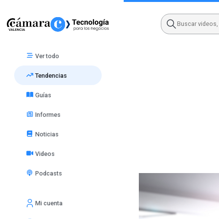
Skip
to
content
Ver todo
Tendencias
Guías
Informes
Noticias
Videos
Podcasts
Mi cuenta