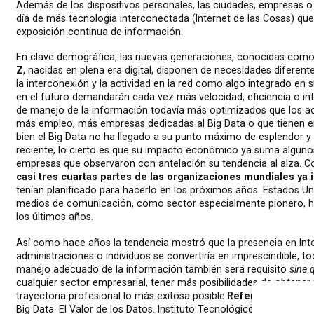
Además de los dispositivos personales, las ciudades, empresas o
día de más tecnología interconectada (Internet de las Cosas) q
exposición continua de información.
En clave demográfica, las nuevas generaciones, conocidas com
Z
, nacidas en plena era digital, disponen de necesidades diferen
la interconexión y la actividad en la red como algo integrado en 
en el futuro demandarán cada vez más velocidad, eficiencia o in
de manejo de la información todavía más optimizados que los act
más empleo, más empresas dedicadas al Big Data o que tienen en 
bien el Big Data no ha llegado a su punto máximo de esplendor 
reciente, lo cierto es que su impacto económico ya suma alguno
empresas que observaron con antelación su tendencia al alza.
casi tres cuartas partes de las organizaciones mundiales ya i
tenían planificado para hacerlo en los próximos años. Estados U
medios de comunicación, como sector especialmente pionero, han
los últimos años.
Así como hace años la tendencia mostró que la presencia en Int
administraciones o individuos se convertiría en imprescindible, t
manejo adecuado de la información también será requisito
sine 
cualquier sector empresarial, tener más posibilidades de obtener
trayectoria profesional lo más exitosa posible.
Referencias
Big Data. El Valor de los Datos. Instituto Tecnológico de Informát