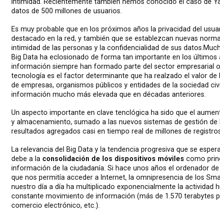
intimidad. Recientemente también hemos conocido el caso de Ya
datos de 500 millones de usuarios.
Es muy probable que en los próximos años la privacidad del us
destacado en la red, y también que se establezcan nuevas normat
intimidad de las personas y la confidencialidad de sus datos.
Much
Big Data ha eclosionado de forma tan importante en los últimos añ
información siempre han formado parte del sector empresarial o
tecnología es el factor determinante que ha realzado el valor de 
de empresas, organismos públicos y entidades de la sociedad civ
información mucho más elevada que en décadas anteriores.
Un aspecto importante en clave tenclógica ha sido que el aume
y almacenamiento, sumado a las nuevos sistemas de gestión de 
resultados agregados casi en tiempo real de millones de registros
La relevancia del Big Data y la tendencia progresiva que se espe
debe a la
consolidación de los dispositivos móviles
como princ
información de la ciudadanía. Si hace unos años el ordenador de
que nos permitía acceder a Internet, la omnipresencia de los S
nuestro día a día ha multiplicado exponencialmente la actividad hu
constante movimiento de información (más de 1.570 terabytes po
comercio electrónico, etc.).