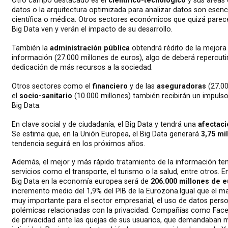
Otro campo destacado es el
científico-tecnológico
y sus áreas d
datos o la arquitectura optimizada para analizar datos son esenc
científica o médica. Otros sectores económicos que quizá parece
Big Data ven y verán el impacto de su desarrollo.
También la
administración pública
obtendrá rédito de la mejora 
información (27.000 millones de euros), algo de deberá repercutir
dedicación de más recursos a la sociedad.
Otros sectores como el
financiero
y de las
aseguradoras
(27.00
el
socio-sanitario
(10.000 millones) también recibirán un impuls
Big Data.
En clave social y de ciudadanía, el Big Data y tendrá una
afectac
Se estima que, en la Unión Europea, el Big Data generará
3,75 mi
tendencia seguirá en los próximos años.
Además, el mejor y más rápido tratamiento de la información te
servicios como el transporte, el turismo o la salud, entre otros. E
Big Data en la economía europea será de
206.000 millones de 
incremento medio del 1,9% del PIB de la Eurozona.
Igual que el m
muy importante para el sector empresarial, el uso de datos per
polémicas relacionadas con la privacidad. Compañías como Face
de privacidad ante las quejas de sus usuarios, que demandaban 