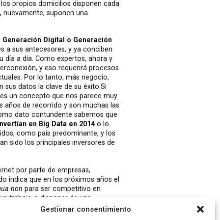
 los propios domicilios disponen cada
ue, nuevamente, suponen una
o
Generación Digital o Generación
tes a sus antecesores, y ya conciben
su día a día. Como expertos, ahora y
terconexión, y eso requerirá procesos
uales. Por lo tanto, más negocio,
sus datos la clave de su éxito.Si
y es un concepto que nos parece muy
s años de recorrido y son muchas las
 Como dato contundente sabemos que
nvertían en Big Data en 2014
o lo
nidos, como país predominante, y los
 sido los principales inversores de
ernet por parte de empresas,
odo indica que en los próximos años el
qua non
para ser competitivo en
 un trabajo o disponer de una
Gestionar consentimiento
ica, 2015.