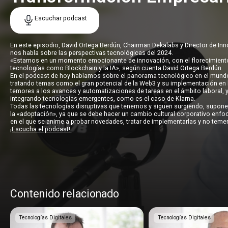
Escuchar podcast
En este episodio, David Ortega Berdún, Chairman Dekalabs y Director de In
nos habla sobre las perspectivas tecnológicas del 2024.
«Estamos en un momento emocionante de innovación, con el florecimient
tecnologías como Blockchain y la IA», según cuenta David Ortega Berdún.
En el podcast de hoy hablamos sobre el panorama tecnológico en el mundo
tratando temas como el gran potencial de la Web3 y su implementación en 
temores a los avances y automatizaciones de tareas en el ámbito laboral, y
integrando tecnologías emergentes, como es el caso de Klarna.
Todas las tecnologías disruptivas que tenemos y siguen surgiendo, suponen
la «adoptación», ya que se debe hacer un cambio cultural corporativo enfoc
en el que se anime a probar novedades, tratar de implementarlas y no temer 
¡Escucha el podcast!
Contenido relacionado
Tecnologías Digitales
Tecnologías Digitales