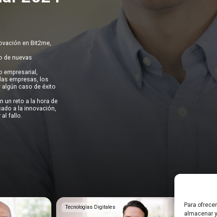
novación en Bit2me,
o de nuevas
 empresarial,
las empresas, los
 algún caso de éxito
 un reto a la hora de
ado a la innovación,
al fallo.
Para ofrece
Tecnologías Digitales
Tecnolog
almacenar y