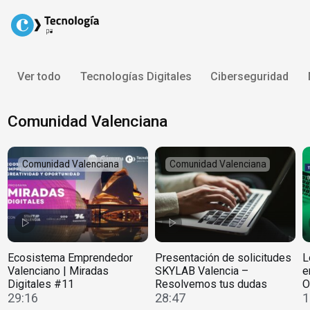
Skip
to
content
Ver todo
Tecnologías Digitales
Ciberseguridad
Comunidad Valenciana
Comunidad Valenciana
Comunidad Valenciana
Ecosistema Emprendedor
Presentación de solicitudes
L
Valenciano | Miradas
SKYLAB Valencia –
e
Digitales #11
Resolvemos tus dudas
O
29:16
28:47
1