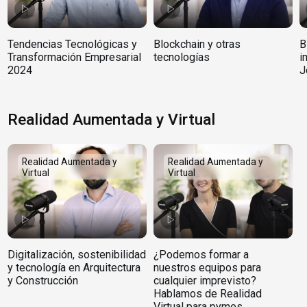
Tendencias Tecnológicas y
Blockchain y otras
B
Transformación Empresarial
tecnologías
i
2024
J
Realidad Aumentada y Virtual
Realidad Aumentada y
Realidad Aumentada y
Virtual
Virtual
Digitalización, sostenibilidad
¿Podemos formar a
y tecnología en Arquitectura
nuestros equipos para
y Construcción
cualquier imprevisto?
Hablamos de Realidad
Virtual para pymes