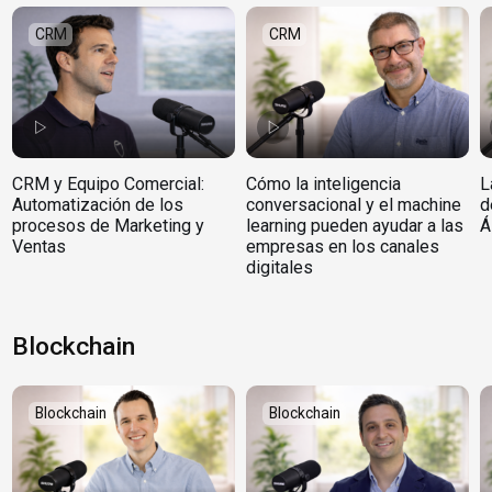
CRM
CRM
CRM y Equipo Comercial:
Cómo la inteligencia
L
Automatización de los
conversacional y el machine
d
procesos de Marketing y
learning pueden ayudar a las
Á
Ventas
empresas en los canales
digitales
Blockchain
Blockchain
Blockchain