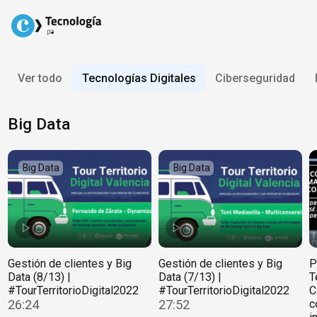
Skip
to
content
Ver todo
Tecnologías Digitales
Ciberseguridad
Big Data
Big Data
Big Data
Gestión de clientes y Big
Gestión de clientes y Big
P
Data (8/13) |
Data (7/13) |
T
#TourTerritorioDigital2022
#TourTerritorioDigital2022
C
26:24
27:52
c