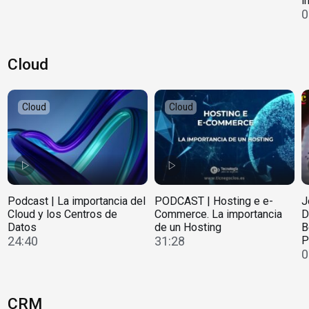
i
0
Cloud
Cloud
Cloud
Podcast | La importancia del
PODCAST | Hosting e e-
J
Cloud y los Centros de
Commerce. La importancia
D
Datos
de un Hosting
B
24:40
31:28
P
0
CRM