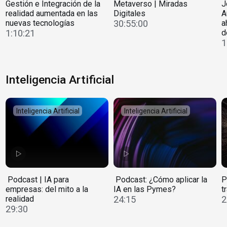
Gestión e Integración de la
Metaverso | Miradas
J
realidad aumentada en las
Digitales
A
nuevas tecnologías
30:55:00
a
1:10:21
d
1
Inteligencia Artificial
Inteligencia Artificial
Inteligencia Artificial
️ Podcast | IA para
️ Podcast: ¿Cómo aplicar la
P
empresas: del mito a la
IA en las Pymes?
t
realidad
24:15
2
29:30