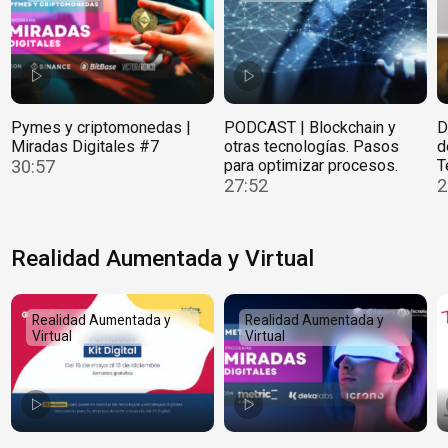
Pymes y criptomonedas |
PODCAST | Blockchain y
D
Miradas Digitales #7
otras tecnologías. Pasos
d
30:57
para optimizar procesos.
T
27:52
2
Realidad Aumentada y Virtual
Realidad Aumentada y
Realidad Aumentada y
Virtual
Virtual