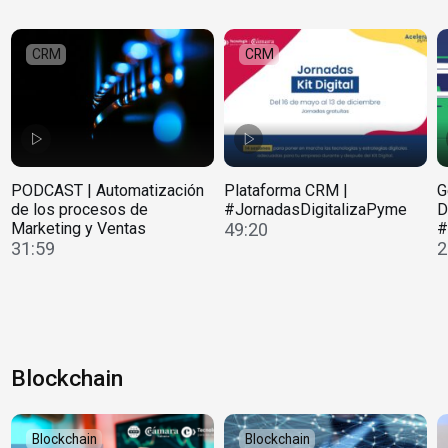
CRM
CRM
PODCAST | Automatización
Plataforma CRM |
G
de los procesos de
#JornadasDigitalizaPyme
D
Marketing y Ventas
49:20
#
31:59
2
Blockchain
Blockchain
Blockchain