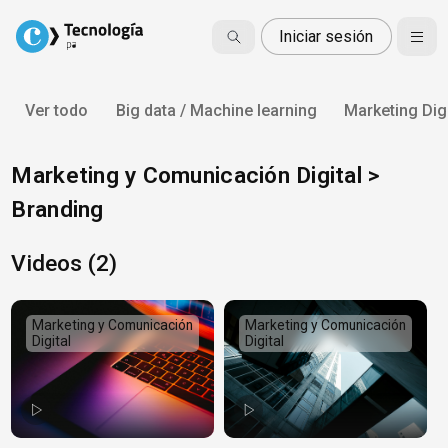
Skip
to
Iniciar sesión
content
Ver todo
Big data / Machine learning
Marketing Digi
Marketing y Comunicación Digital >
Branding
Videos (2)
Marketing y Comunicación
Marketing y Comunicación
Digital
Digital