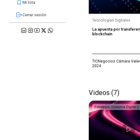
Mi lista
Cerrar sesión
Tecnologías Digitales
La apuesta por transferen
blockchain
TICNegocios Cámara Valenc
2024
Videos (7)
Estrategia, Economía Digital y