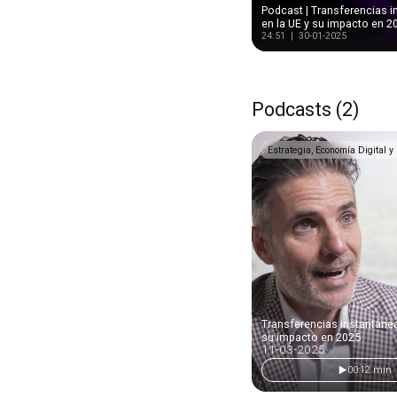
Podcast | Transferencias 
en la UE y su impacto en 2
24:51 | 30-01-2025
Podcasts (2)
Estrategia, Economía Digital y
Transferencias instantánea
su impacto en 2025
11-03-2025
00:12 min