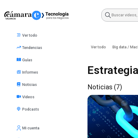
Skip
to
content
Ver todo
Ver todo
Big data / Mac
Tendencias
Guías
Estrategia
Informes
Noticias
Noticias (7)
Videos
Podcasts
Mi cuenta