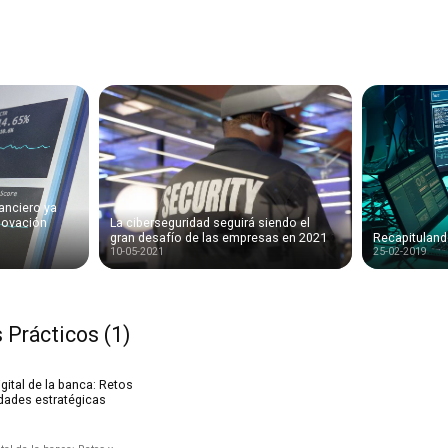
nanciero ya
nnovación
La ciberseguridad seguirá siendo el
gran desafío de las empresas en 2021
Recapituland
10-05-2021
25-02-2019
 Prácticos (1)
igital de la banca: Retos
dades estratégicas