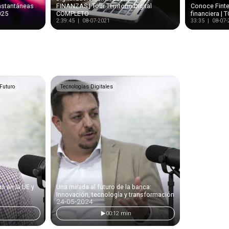
instantáneas
FINANZAS | Tour Territorio Digital
Conoce Finte
025
COMPLETO
financiera |
2:39:45 | 08-07-2021
33:35 | 08-07-
 Futuro
Tecnologías Digitales
s en la UE y
Una mirada al futuro de la banca:
Innovación, tecnología y transformación
24-05-2024
00:12 min