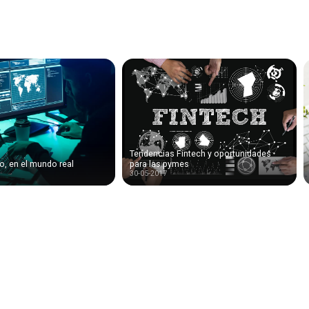
Tendencias Fintech y oportunidades
o, en el mundo real
para las pymes
30-05-2017