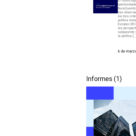
El futuro dig
oportunidad
AuraQuantic
han observad
los tres crit
política mon
Europeo (BCE
las perspecti
subyacente y
la política […
6 de marz
Informes (1)