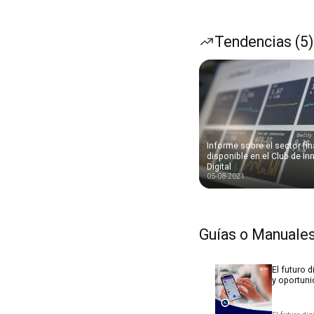
Tendencias (5)
Informe sobre el sector fi
disponible en el Club de I
Digital
05-08-2021
Guías o Manuales
El futuro d
y oportuni