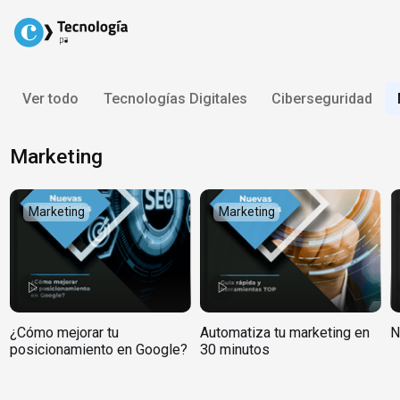
Skip
to
content
Ver todo
Tecnologías Digitales
Ciberseguridad
Marketing
Marketing
Marketing
¿Cómo mejorar tu
Automatiza tu marketing en
N
posicionamiento en Google?
30 minutos