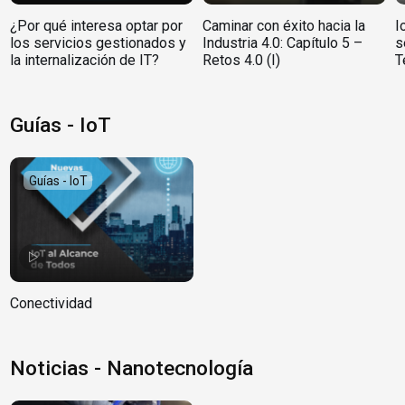
¿Por qué interesa optar por
Caminar con éxito hacia la
I
los servicios gestionados y
Industria 4.0: Capítulo 5 –
s
la internalización de IT?
Retos 4.0 (I)
T
Guías - IoT
Guías - IoT
Conectividad
Noticias - Nanotecnología