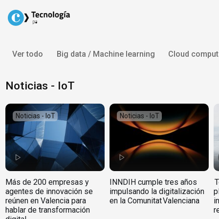
Skip
to
content
Ver todo
Big data / Machine learning
Cloud comput
Noticias - IoT
Noticias - IoT
Noticias - IoT
Más de 200 empresas y
INNDIH cumple tres años
T
agentes de innovación se
impulsando la digitalización
p
reúnen en Valencia para
en la Comunitat Valenciana
i
hablar de transformación
r