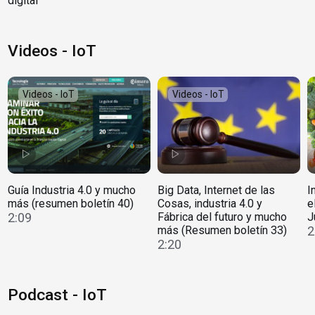
digital
Videos - IoT
Videos - IoT
Videos - IoT
Guía Industria 4.0 y mucho
Big Data, Internet de las
I
más (resumen boletín 40)
Cosas, industria 4.0 y
e
2:09
Fábrica del futuro y mucho
J
más (Resumen boletín 33)
2
2:20
Podcast - IoT