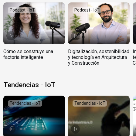
Podcast - IoT
Podcast - IoT
Cómo se construye una
Digitalización, sostenibilidad
I
factoría inteligente
y tecnología en Arquitectura
t
y Construcción
C
Tendencias - IoT
Tendencias - IoT
Tendencias - IoT