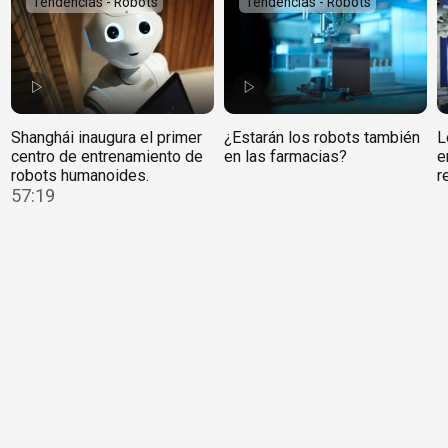
Tendencias - Robots
Tendencias - Robots
Shanghái inaugura el primer
¿Estarán los robots también
L
centro de entrenamiento de
en las farmacias?
e
robots humanoides.
r
57:19