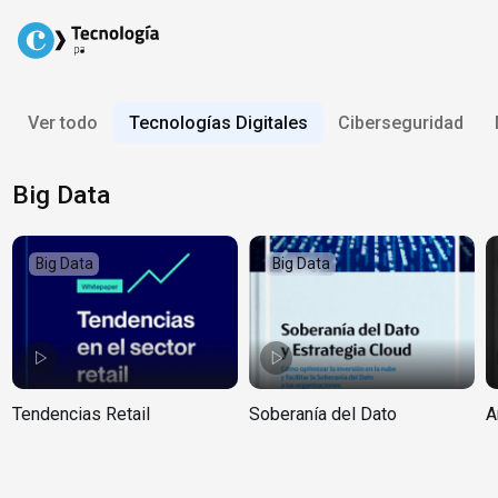
Skip
to
content
Ver todo
Tecnologías Digitales
Ciberseguridad
Big Data
Big Data
Big Data
Tendencias Retail
Soberanía del Dato
A