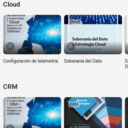
Cloud
Cloud
Cloud
Configuración de telemetría
Soberanía del Dato
S
D
CRM
CRM
CRM