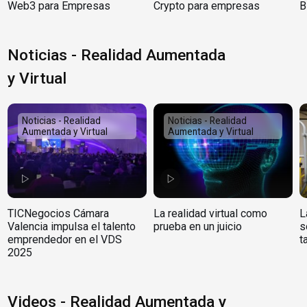
Web3 para Empresas
Crypto para empresas
B
Noticias - Realidad Aumentada
y Virtual
Noticias - Realidad
Noticias - Realidad
Aumentada y Virtual
Aumentada y Virtual
TICNegocios Cámara
La realidad virtual como
L
Valencia impulsa el talento
prueba en un juicio
s
emprendedor en el VDS
t
2025
Videos - Realidad Aumentada y