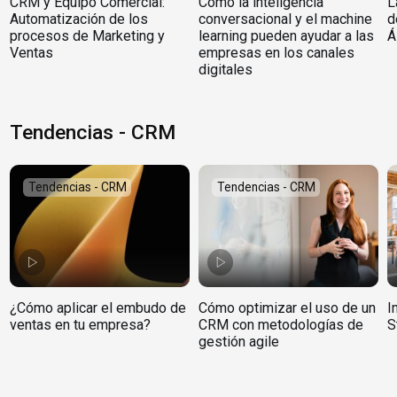
CRM y Equipo Comercial:
Cómo la inteligencia
L
Automatización de los
conversacional y el machine
d
procesos de Marketing y
learning pueden ayudar a las
Á
Ventas
empresas en los canales
digitales
Tendencias - CRM
Tendencias - CRM
Tendencias - CRM
¿Cómo aplicar el embudo de
Cómo optimizar el uso de un
I
ventas en tu empresa?
CRM con metodologías de
S
gestión agile