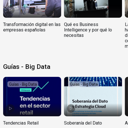
Transformación digital en las
Qué es Business
L
empresas españolas
Intelligence y por qué lo
h
necesitas
d
c
m
Guías - Big Data
Guías - Big Data
Guías - Big Data
Tendencias Retail
Soberanía del Dato
A