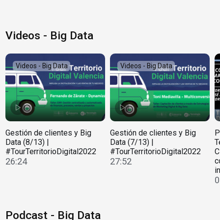
Videos - Big Data
Videos - Big Data
Videos - Big Data
Gestión de clientes y Big
Gestión de clientes y Big
P
Data (8/13) |
Data (7/13) |
T
#TourTerritorioDigital2022
#TourTerritorioDigital2022
C
26:24
27:52
c
i
0
Podcast - Big Data