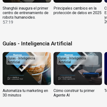
Shanghái inaugura el primer
Principales cambios en la
C
centro de entrenamiento de
protección de datos en 2025
E
robots humanoides.
y
57:19
2
Guías - Inteligencia Artificial
Guías - Inteligencia
Guías - Inteligencia
Artificial
Artificial
Automatiza tu marketing en
Cómo construir tu primer
T
30 minutos
Agente AI