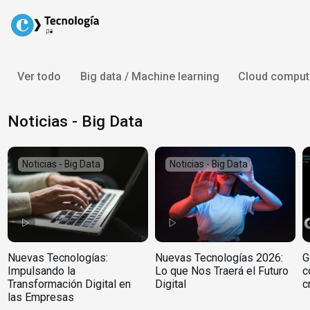
Skip
to
content
Ver todo
Big data / Machine learning
Cloud comput
Noticias - Big Data
Noticias - Big Data
Noticias - Big Data
Nuevas Tecnologías:
Nuevas Tecnologías 2026:
G
Impulsando la
Lo que Nos Traerá el Futuro
c
Transformación Digital en
Digital
c
las Empresas