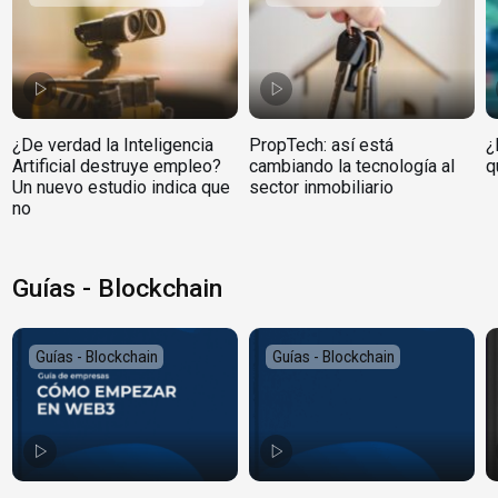
¿De verdad la Inteligencia
PropTech: así está
¿
Artificial destruye empleo?
cambiando la tecnología al
q
Un nuevo estudio indica que
sector inmobiliario
no
Guías - Blockchain
Guías - Blockchain
Guías - Blockchain