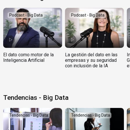
Podcast - Big Data
Podcast - Big Data
El dato como motor de la
La gestión del dato en las
I
Inteligencia Artificial
empresas y su seguridad
G
con inclusión de la IA
e
Tendencias - Big Data
Tendencias - Big Data
Tendencias - Big Data