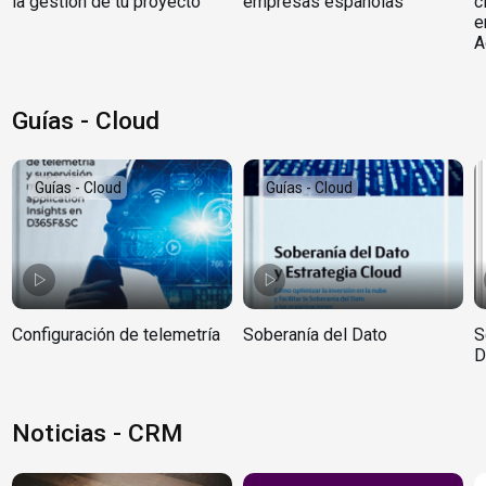
la gestión de tu proyecto
empresas españolas
c
e
A
Guías - Cloud
Guías - Cloud
Guías - Cloud
Configuración de telemetría
Soberanía del Dato
S
D
Noticias - CRM