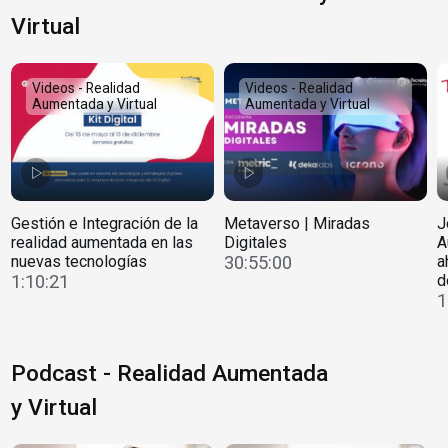
Virtual
Videos - Realidad
Videos - Realidad
Aumentada y Virtual
Aumentada y Virtual
Gestión e Integración de la
Metaverso | Miradas
J
realidad aumentada en las
Digitales
A
nuevas tecnologías
30:55:00
a
1:10:21
d
1
Podcast - Realidad Aumentada
y Virtual