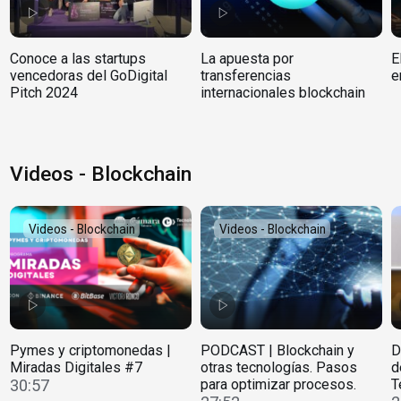
Conoce a las startups
La apuesta por
E
vencedoras del GoDigital
transferencias
e
Pitch 2024
internacionales blockchain
Videos - Blockchain
Videos - Blockchain
Videos - Blockchain
Pymes y criptomonedas |
PODCAST | Blockchain y
D
Miradas Digitales #7
otras tecnologías. Pasos
d
30:57
para optimizar procesos.
T