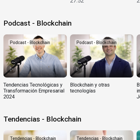
27:52
2
Podcast - Blockchain
Podcast - Blockchain
Podcast - Blockchain
Tendencias Tecnológicas y
Blockchain y otras
B
Transformación Empresarial
tecnologías
i
2024
J
Tendencias - Blockchain
Tendencias - Blockchain
Tendencias - Blockchain