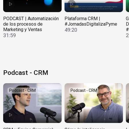
PODCAST | Automatización
Plataforma CRM |
G
de los procesos de
#JornadasDigitalizaPyme
D
Marketing y Ventas
49:20
#
31:59
2
Podcast - CRM
Podcast - CRM
Podcast - CRM