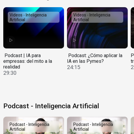
Videos - Inteligencia
Videos - Inteligencia
Artificial
Artificial
️ Podcast | IA para
️ Podcast: ¿Cómo aplicar la
P
empresas: del mito a la
IA en las Pymes?
t
realidad
24:15
2
29:30
Podcast - Inteligencia Artificial
Podcast - Inteligencia
Podcast - Inteligencia
Artificial
Artificial