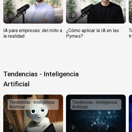
IA para empresas: del mito a
¿Cómo aplicar la IA en las
T
la realidad
Pymes?
t
Tendencias - Inteligencia
Artificial
Tendencias - Inteligencia
Tendencias - Inteligencia
Artificial
Artificial