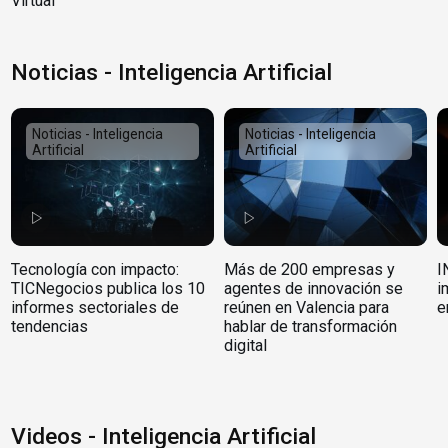
Virtual
Noticias - Inteligencia Artificial
Noticias - Inteligencia
Noticias - Inteligencia
Artificial
Artificial
Tecnología con impacto:
Más de 200 empresas y
I
TICNegocios publica los 10
agentes de innovación se
i
informes sectoriales de
reúnen en Valencia para
e
tendencias
hablar de transformación
digital
Videos - Inteligencia Artificial